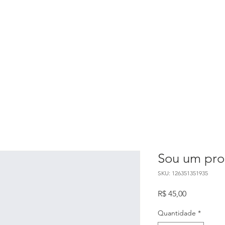
nós
Adote
Doações
Nossa Causa
C
Sou um pro
SKU: 126351351935
Preço
R$ 45,00
Quantidade
*