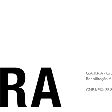
G.A.R.R.A - G
Reabilitação A
CNPJ/PIX: 35.