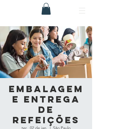
Embalagem
e Entrega
de
Refeições
ter., 02 de jan.
  |  
São Paulo